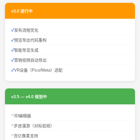
v3.0 进行中
发布流程优化
预览导出代码重构
智能导览生成
营销视频自动导出
VR设备（Pico/Meta）适配
v3.5 — v4.0 规划中
3D编辑器
步进漫游（对标如视）
百亿像素支持