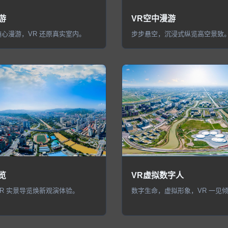
游
VR空中漫游
心漫游，VR 还原真实室内。
步步悬空，沉浸式纵览高空景致
览
VR虚拟数字人
R 实景导览焕新观演体验。
数字生命，虚拟形象，VR 一见