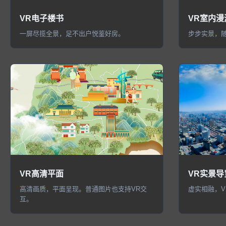
VR电子楼书
VR室内漫
一屏尽揽全景，足不出户悦鉴好房。
步步实景，随
VR高清平面
VR实景导
高清画质，平面呈现。普通图片也支持VR交
虚实相融，V
互。