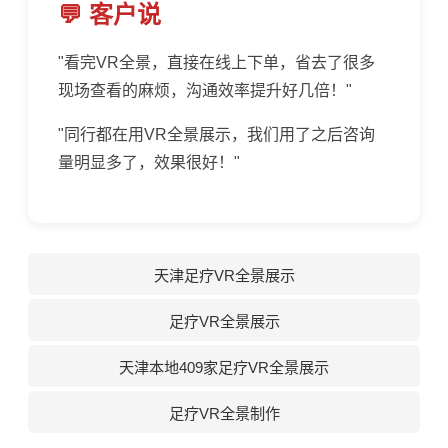
💬 客户说
"看完VR全景，直接在线上下单，省去了很多
现场查看的麻烦，沟通效率提升好几倍！"
"同行都在用VR全景展示，我们用了之后咨询
量明显多了，效果很好！"
天津足疗VR全景展示
足疗VR全景展示
天津本地409家足疗VR全景展示
足疗VR全景制作