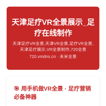
天津足疗VR全景展示_足
疗在线制作
天津足疗VR全景,天津VR全景,足疗VR全景,
天津足疗展示,VR全景制作,720全景
720.vmdns.cn · 未米全景
🎯 用手机做VR全景 · 足疗营销
必备神器