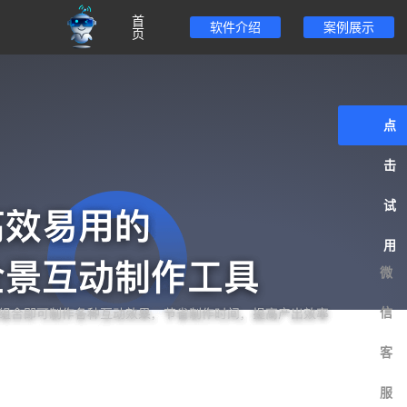
首
软件介绍
案例展示
页
点
击
试
用
微
信
客
服